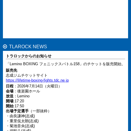
TLAROCK NEWS
トラロックからのお知らせ
「Lemino BOXING フェニックスバトル158」のチケットを販売開始。
販売先
志成ジムチケットサイト
https://lifetime-boxing-fights.tdc.ne.jp
日程
：2026年7月14日（火曜日）
会場
：後楽園ホール
放送
：Lemino
開場
:17:20
開始
:17:50
出場予定選手
（一部抜粋）
・由良謙神(志成)
・重里侃太朗(志成)
・菊池音央(志成)
・堤駿斗(志成)